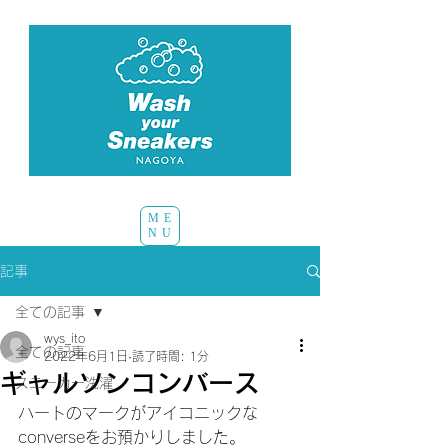
ME
NU
記事
全ての記事
wys_ito
全ての記事
2022年6月1日
読了時間: 1分
ギャルソンコンバース
スニーカー洗濯
ハートのマークがアイコニックな
converseをお預かりしました。